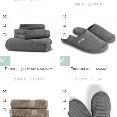
840
₽
–
11.900
₽
Полотенце OLYMPIA HAMAM
Тапочки ASH HAMAM
2.600
₽
–
23.600
₽
5.710
₽
–
6.550
₽