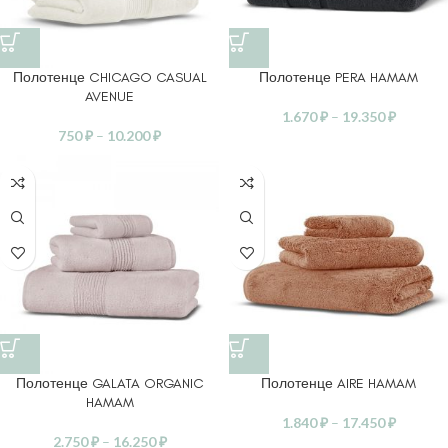
Полотенце CHICAGO CASUAL
Полотенце PERA HAMAM
AVENUE
1.670
₽
–
19.350
₽
750
₽
–
10.200
₽
Полотенце GALATA ORGANIC
Полотенце AIRE HAMAM
HAMAM
1.840
₽
–
17.450
₽
2.750
₽
–
16.250
₽