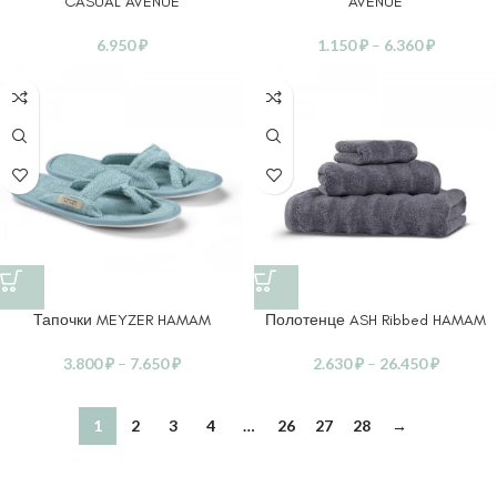
CASUAL AVENUE
AVENUE
6.950
₽
1.150
₽
–
6.360
₽
Тапочки MEYZER HAMAM
Полотенце ASH Ribbed HAMAM
3.800
₽
–
7.650
₽
2.630
₽
–
26.450
₽
1
2
3
4
…
26
27
28
→