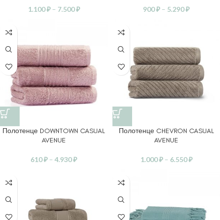
1.100
₽
–
7.500
₽
900
₽
–
5.290
₽
Полотенце DOWNTOWN CASUAL
Полотенце CHEVRON CASUAL
AVENUE
AVENUE
610
₽
–
4.930
₽
1.000
₽
–
6.550
₽