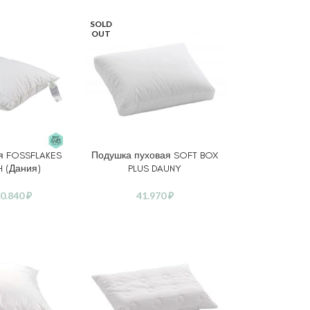
SOLD
OUT
я FOSSFLAKES
Подушка пуховая SOFT BOX
АМЕТРЫ
ВЫБЕРИТЕ ПАРАМЕТРЫ
 (Дания)
PLUS DAUNY
0.840
₽
41.970
₽