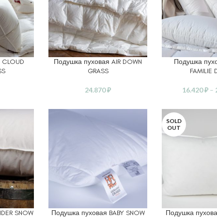
я CLOUD
Подушка пуховая AIR DOWN
Подушка пухо
В КОРЗИНУ
ВЫБЕРИТЕ ПАР
SS
GRASS
FAMILIE
24.870
₽
16.420
₽
–
SOLD
OUT
INDER SNOW
Подушка пуховая BABY SNOW
Подушка пухова
ЕТРЫ
ВЫБЕРИТЕ ПАРАМЕТРЫ
ЧИТАТЬ ДАЛЕЕ