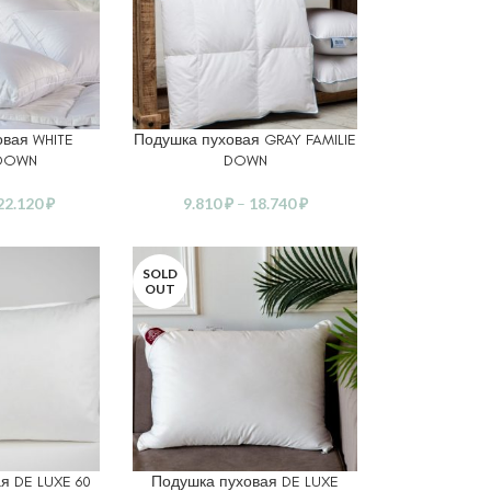
вая WHITE
Подушка пуховая GRAY FAMILIE
АМЕТРЫ
ВЫБЕРИТЕ ПАРАМЕТРЫ
 DOWN
DOWN
22.120
₽
9.810
₽
–
18.740
₽
SOLD
OUT
я DE LUXE 60
Подушка пуховая DE LUXE
ЧИТАТЬ ДАЛЕЕ