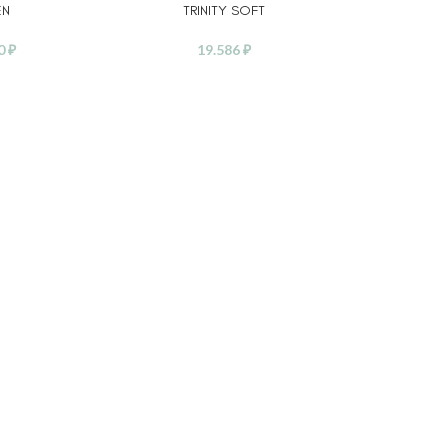
EN
TRINITY SOFT
00
₽
19.586
₽