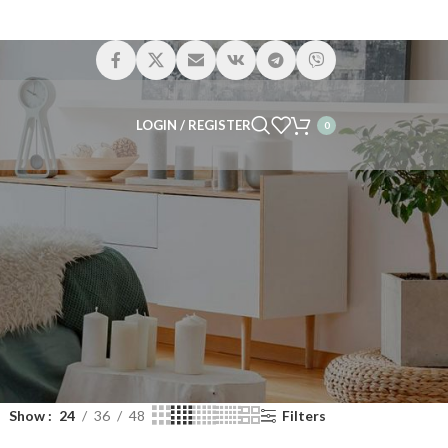
LOGIN / REGISTER
0
Show
24
36
48
Filters