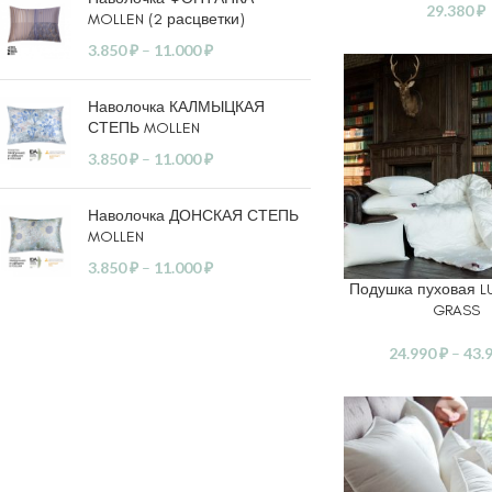
29.380
₽
MOLLEN (2 расцветки)
3.850
₽
–
11.000
₽
Наволочка КАЛМЫЦКАЯ
СТЕПЬ MOLLEN
3.850
₽
–
11.000
₽
Наволочка ДОНСКАЯ СТЕПЬ
MOLLEN
3.850
₽
–
11.000
₽
Подушка пуховая 
ВЫБЕРИТЕ ПАРАМ
GRASS
24.990
₽
–
43.