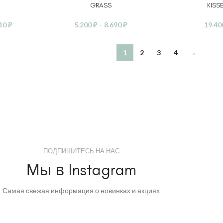
GRASS
KISS
910
₽
5.200
₽
–
8.690
₽
19.4
1
2
3
4
→
ПОДПИШИТЕСЬ НА НАС
Мы в Instagram
Самая свежая информация о новинках и акциях