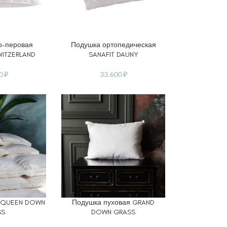
о-перовая
Подушка ортопедическая
В КОРЗИНУ
WITZERLAND
SANAFIT DAUNY
40
₽
33.600
₽
о QUEEN DOWN
Подушка пуховая GRAND
АМЕТРЫ
ВЫБЕРИТЕ ПАРАМЕТРЫ
SS
DOWN GRASS