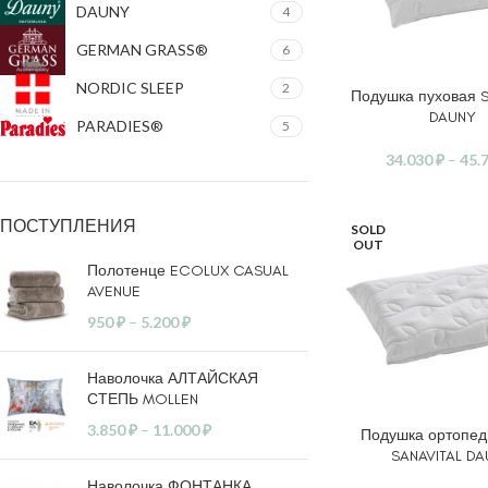
DAUNY
4
GERMAN GRASS®
6
NORDIC SLEEP
2
Подушка пуховая 
ВЫБЕРИТЕ ПАРАМ
DAUNY
PARADIES®
5
34.030
₽
–
45.
ПОСТУПЛЕНИЯ
SOLD
OUT
Полотенце ECOLUX CASUAL
AVENUE
950
₽
–
5.200
₽
Наволочка АЛТАЙСКАЯ
СТЕПЬ MOLLEN
3.850
₽
–
11.000
₽
Подушка ортопед
ЧИТАТЬ ДАЛЕЕ
SANAVITAL D
Наволочка ФОНТАНКА