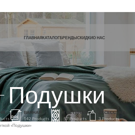
ГЛАВНАЯ
КАТАЛОГ
БРЕНДЫ
СКИДКИ
О НАС
Подушки
НЯ
ВАННАЯ
ГОСТИНАЯ
АКСЕССУАРЫ
ducts
142 Products
57 Products
3 Products
еткой «Подушки»