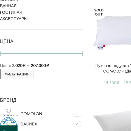
ВАННАЯ
SOLD
ГОСТИНАЯ
OUT
АКСЕССУАРЫ
ЦЕНА
Цена:
2.020 ₽
—
207.300 ₽
Пуховая подушка 
ВЫБЕРИТЕ ПАРАМ
COMOLON (Да
ФИЛЬТРАЦИЯ
14.500
₽
–
15.
БРЕНД
COMOLON
1
DAUNEX
2