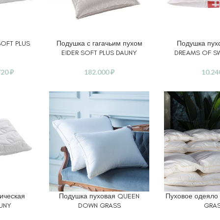
SOFT PLUS
Подушка с гагачьим пухом
Подушка пух
ЕТРЫ
ВЫБЕРИТЕ ПАРАМЕТРЫ
ЧИТАТЬ ДАЛЕЕ
EIDER SOFT PLUS DAUNY
DREAMS OF S
720
₽
182.000
₽
10.2
ическая
Подушка пуховая QUEEN
Пуховое одеял
ВЫБЕРИТЕ ПАРАМЕТРЫ
ВЫБЕРИТЕ ПАР
AUNY
DOWN GRASS
GRA