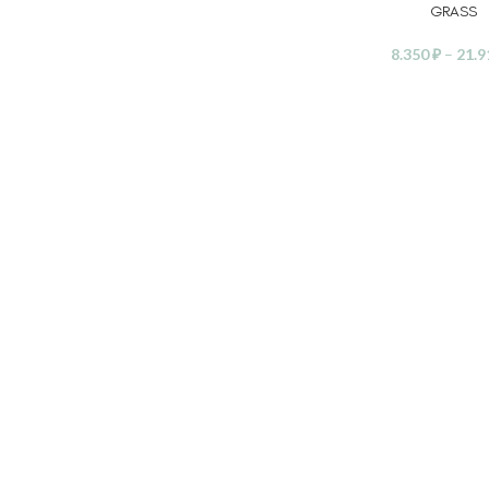
GRASS
8.350
₽
–
21.