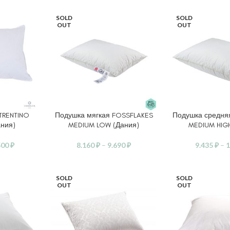
SOLD
SOLD
OUT
OUT
TRENTINO
Подушка мягкая FOSSFLAKES
Подушка средня
ЕТРЫ
ВЫБЕРИТЕ ПАРАМЕТРЫ
ВЫБЕРИТЕ ПАР
ния)
MEDIUM LOW (Дания)
MEDIUM HIGH
500
₽
8.160
₽
–
9.690
₽
9.435
₽
–
1
SOLD
SOLD
OUT
OUT