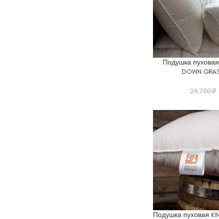
Подушка пухова
В КОРЗИНУ
DOWN GRA
24.780
₽
Подушка пуховая K
ВЫБЕРИТЕ ПАРАМ