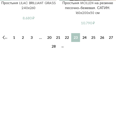
Простыня LILAC BRILLIANT GRASS
Простыня MOLLEN на резинке
240х260
песочно-бежевая. САТИН.
160х200х30 см
8.680
₽
10.790
₽
←
1
2
3
…
20
21
22
23
24
25
26
27
28
→