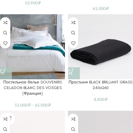
53.900
₽
61.000
₽
Постельное белье SOUVENIRS
Простыня BLACK BRILLIANT GRASS
CELADON BLANC DES VOSGES
240х260
(Франция)
8.400
₽
51.000
₽
–
65.000
₽
SOLD
OUT