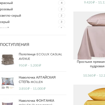
9.420
₽
–
11.
красный
4
розовый
2
светло-серый
2
серый
3
синий
5
слоновая кость
2
черный
1
ПОСТУПЛЕНИЯ
золотой
1
шампань
1
Полотенце ECOLUX CASUAL
AVENUE
Простыня прямая
ВЫБЕРИТЕ ПАРАМ
950
₽
–
5.200
₽
пудровая
10.360
₽
–
12.
Наволочка АЛТАЙСКАЯ
СТЕПЬ MOLLEN
3.850
₽
–
11.000
₽
Наволочка ФОНТАНКА