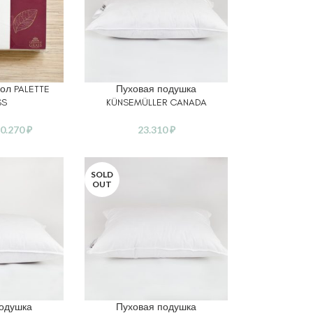
ол PALETTE
Пуховая подушка
АМЕТРЫ
ЧИТАТЬ ДАЛЕЕ
SS
KÜNSEMÜLLER CANADA
0.270
₽
23.310
₽
SOLD
OUT
подушка
Пуховая подушка
АМЕТРЫ
ЧИТАТЬ ДАЛЕЕ