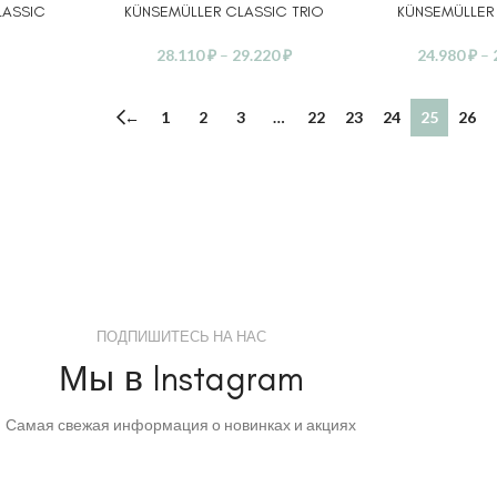
LASSIC
KÜNSEMÜLLER CLASSIC TRIO
KÜNSEMÜLLER
28.110
₽
–
29.220
₽
24.980
₽
–
←
1
2
3
…
22
23
24
25
26
ПОДПИШИТЕСЬ НА НАС
Мы в Instagram
Самая свежая информация о новинках и акциях