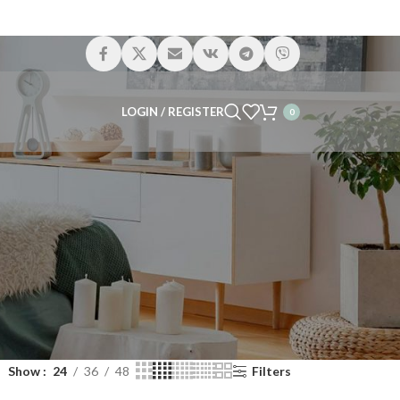
LOGIN / REGISTER
0
Show
24
36
48
Filters