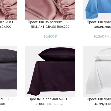
нке ROSE
Простыня на резинке ROSE
Простыня пря
В КОРЗИНУ
ВЫБЕРИТЕ ПАР
160х200
BRILLIANT GRASS 180х200
васильков
10.400
₽
10.360
₽
–
 MOLLEN
Простыня прямая MOLLEN
Простыня пря
ЕТРЫ
ВЫБЕРИТЕ ПАРАМЕТРЫ
ВЫБЕРИТЕ ПАР
рая
ежевично-черная
жемчужно