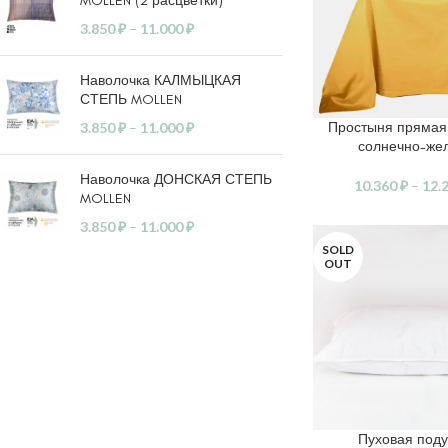
MOLLEN (2 расцветки)
3.850
₽
–
11.000
₽
Наволочка КАЛМЫЦКАЯ
СТЕПЬ MOLLEN
Простыня прямая
3.850
₽
–
11.000
₽
ВЫБЕРИТЕ ПАРАМ
солнечно-же
Наволочка ДОНСКАЯ СТЕПЬ
10.360
₽
–
12.
MOLLEN
3.850
₽
–
11.000
₽
SOLD
OUT
Пуховая под
ЧИТАТЬ ДАЛЕЕ