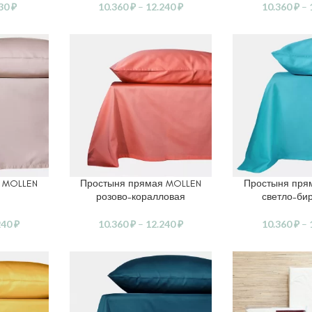
130
₽
10.360
₽
–
12.240
₽
10.360
₽
–
 MOLLEN
Простыня прямая MOLLEN
Простыня пря
ЕТРЫ
ВЫБЕРИТЕ ПАРАМЕТРЫ
ВЫБЕРИТЕ ПАР
розово-коралловая
светло-би
240
₽
10.360
₽
–
12.240
₽
10.360
₽
–