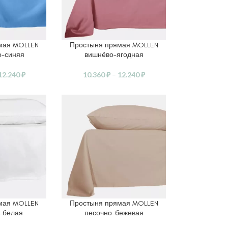
мая MOLLEN
Простыня прямая MOLLEN
АМЕТРЫ
ВЫБЕРИТЕ ПАРАМЕТРЫ
о-синяя
вишнёво-ягодная
12.240
₽
10.360
₽
–
12.240
₽
мая MOLLEN
Простыня прямая MOLLEN
АМЕТРЫ
ВЫБЕРИТЕ ПАРАМЕТРЫ
-белая
песочно-бежевая