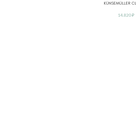
KÜNSEMÜLLER C
14.820
₽