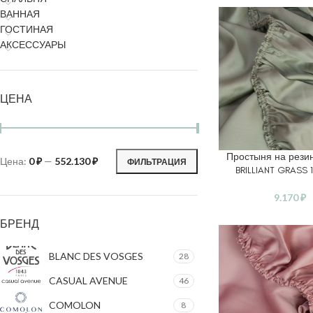
ВАННАЯ
ГОСТИНАЯ
АКСЕССУАРЫ
ЦЕНА
Простыня на рези
В КОРЗИНУ
Цена:
0 ₽
—
552.130 ₽
ФИЛЬТРАЦИЯ
BRILLIANT GRASS 
9.170
₽
БРЕНД
BLANC DES VOSGES
28
CASUAL AVENUE
46
COMOLON
8