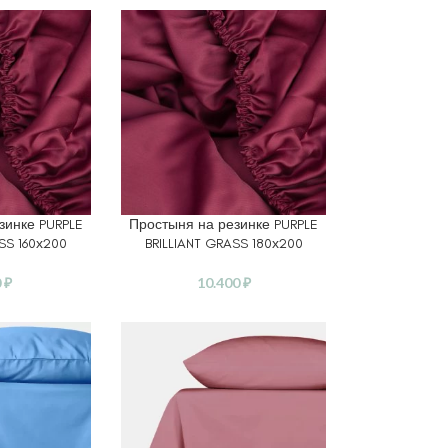
зинке PURPLE
Простыня на резинке PURPLE
В КОРЗИНУ
SS 160х200
BRILLIANT GRASS 180х200
0
₽
10.400
₽