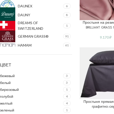
DAUNEX
6
DAUNY
8
Простыня на рези
В КОРЗИНУ
DREAMS OF
1
BRILLIANT GRASS 
SWITZERLAND
GERMAN GRASS®
91
9.170
₽
HAMAM
61
KAUFFMANN®
1
MOLLEN
93
ЦВЕТ
NORDIC SLEEP
3
бежевый
3
PARADIES®
14
белый
3
бирюзовый
PRINZ&PRINZESSIN®
1
1
голубой
4
VON DER THANNEN
11
Простыня прямая
ВЫБЕРИТЕ ПАРАМ
желтый
4
графитно-се
зеленый
1