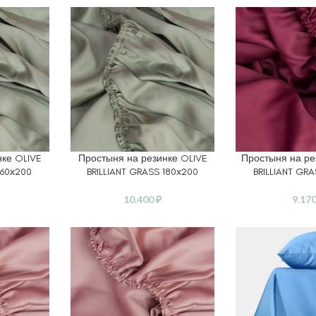
нке OLIVE
Простыня на резинке OLIVE
Простыня на ре
В КОРЗИНУ
В КОРЗИНУ
160х200
BRILLIANT GRASS 180х200
BRILLIANT GRA
10.400
₽
9.17