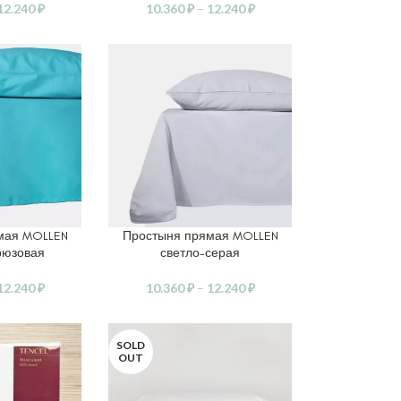
12.240
₽
10.360
₽
–
12.240
₽
мая MOLLEN
Простыня прямая MOLLEN
АМЕТРЫ
ВЫБЕРИТЕ ПАРАМЕТРЫ
рюзовая
светло-серая
12.240
₽
10.360
₽
–
12.240
₽
SOLD
OUT