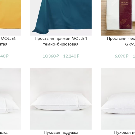
 MOLLEN
Простыня прямая MOLLEN
Простыня-чех
ЕТРЫ
ВЫБЕРИТЕ ПАРАМЕТРЫ
ВЫБЕРИТЕ ПАР
лтая
темно-бирюзовая
GRA
240
₽
10.360
₽
–
12.240
₽
6.090
₽
–
1
ушка
Пуховая подушка
Пуховая 
ВЫБЕРИТЕ ПАРАМЕТРЫ
ВЫБЕРИТЕ ПАР