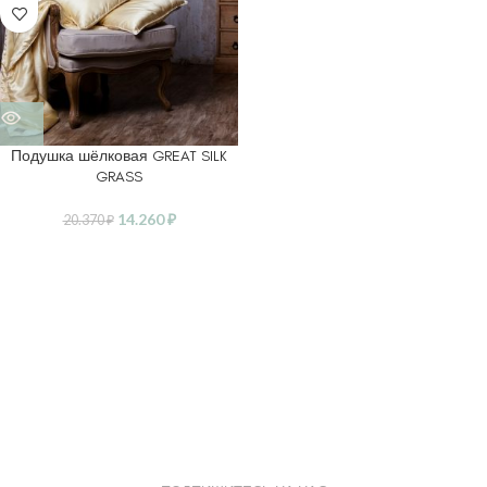
Подушка шёлковая GREAT SILK
GRASS
14.260
₽
20.370
₽