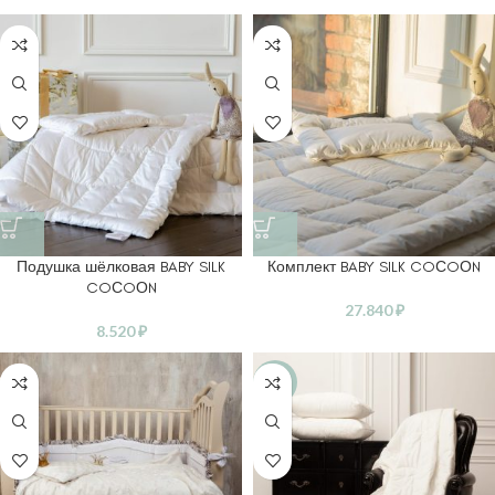
Подушка шёлковая BABY SILK
Комплект BABY SILK COСOОN
COСOОN
27.840
₽
8.520
₽
-30%