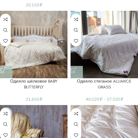
20.150
₽
Одеяло шёлковое BABY
Одеяло стеганое ALLIANCE
BUTTERFLY
GRASS
21.650
₽
40.520
₽
–
57.520
₽
-30%