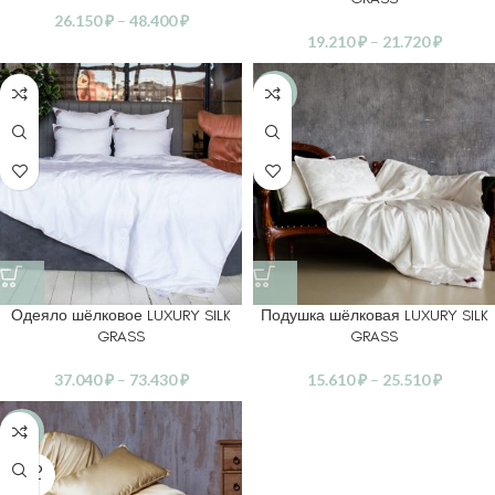
26.150
₽
–
48.400
₽
19.210
₽
–
21.720
₽
-30%
Одеяло шёлковое LUXURY SILK
Подушка шёлковая LUXURY SILK
GRASS
GRASS
37.040
₽
–
73.430
₽
15.610
₽
–
25.510
₽
-30%
SOLD
OUT