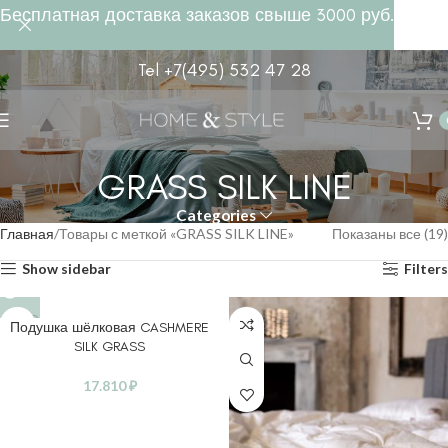
Бесплатная доставка заказов свыше 3000 руб.
Tel +7(495) 532 47 28
GRASS SILK LINE
Categories
Главная
Товары с меткой «GRASS SILK LINE»
Показаны все (19)
Show sidebar
Filters
SOLD
Подушка шёлковая CASHMERE
OUT
SILK GRASS
17.810
₽