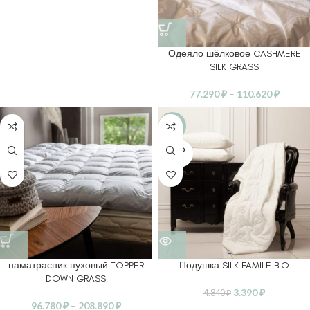
Одеяло шёлковое CASHMERE
SILK GRASS
77.290
₽
–
110.620
₽
-30%
SOLD
OUT
наматрасник пуховый TOPPER
Подушка SILK FAMILE BIO
DOWN GRASS
3.390
₽
4.840
₽
96.780
₽
–
208.890
₽