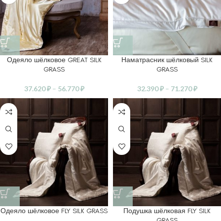
Одеяло шёлковое GREAT SILK
Наматрасник шёлковый SILK
GRASS
GRASS
37.620
₽
–
56.770
₽
32.390
₽
–
71.270
₽
Одеяло шёлковое FLY SILK GRASS
Подушка шёлковая FLY SILK
GRASS