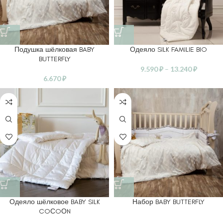
Подушка шёлковая BABY
Одеяло SILK FAMILIE BIO
BUTTERFLY
9.590
₽
–
13.240
₽
6.670
₽
Одеяло шёлковое BABY SILK
Набор BABY BUTTERFLY
COСOОN